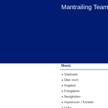
Mantrailing Tea
Menü
Startseite
Über mich
Angebot
Fotogalerie
Neuigkeiten
Impressum / Kontakt
Links