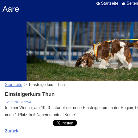
Startseite
Seiten
m Aare
Startseite
>
Einsteigerkurs Thun
Einsteigerkurs Thun
12.03.2016 09:54
In einer Woche, am 19. 3. startet der neue Einsteigerkurs in der Region T
noch 1 Platz frei! Näheres unter "Kurse".
Zurück