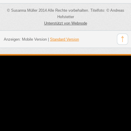
© Susanna Müller 2014 Alle Rechte vorbehalten. Titelfoto: © Andreas
Hofstetter
Unterstützt von Webnode
Anzeigen:
Mobile Version
|
Standard Version